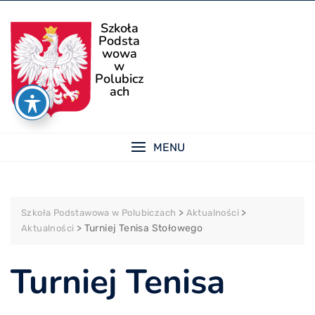
Skip
to
Szkoła
Podsta
content
wowa
w
Polubicz
ach
MENU
>
>
Szkoła Podstawowa w Polubiczach
Aktualności
>
Turniej Tenisa Stołowego
Aktualności
Turniej Tenisa