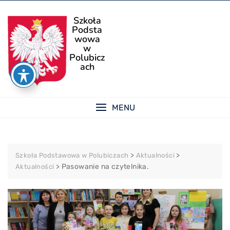
Skip
to
Szkoła
Podsta
content
wowa
w
Polubicz
ach
MENU
>
>
Szkoła Podstawowa w Polubiczach
Aktualności
>
Pasowanie na czytelnika.
Aktualności