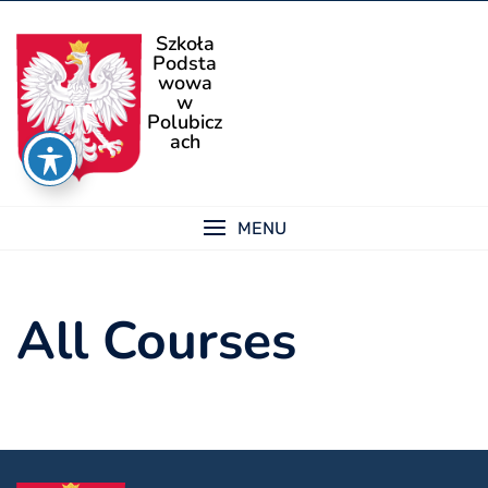
Skip
to
Szkoła
Podsta
content
wowa
w
Polubicz
ach
MENU
All Courses